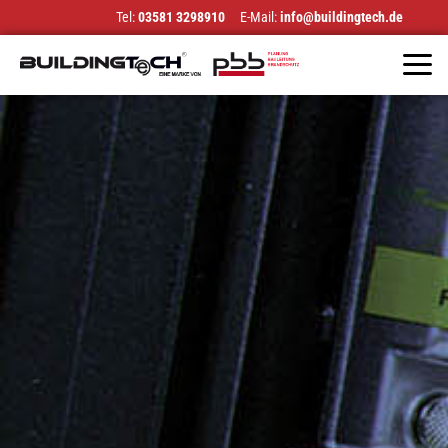
Tel:
03581 3298910
E-Mail:
info@buildingtech.de