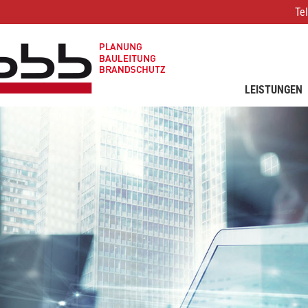
Te
LEISTUNGEN
RZ-PLANUNG
IT-INFRAST
IT-CONSULTI
SMART BUILD
SICHERHEIT