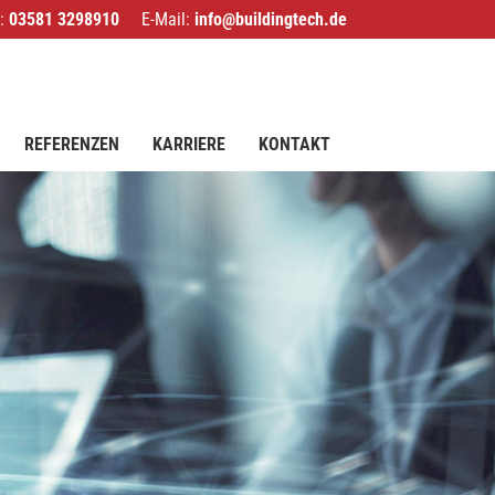
l:
03581 3298910
E-Mail:
info@buildingtech.de
REFERENZEN
KARRIERE
KONTAKT
RZ-PLANUNG
RUKTURPLANUNG
IT-CONSULTING
NG
SMART BUILDINGS
INGS
STECHNIK UND GEBÄUDEAUTOMATION