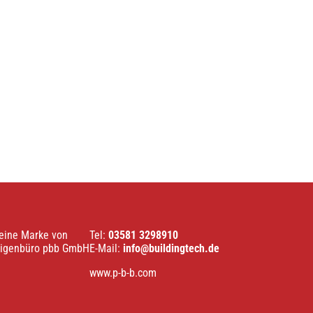
 eine Marke von
Tel:
03581 3298910
digenbüro pbb GmbH
E-Mail:
info@buildingtech.de
www.p-b-b.com