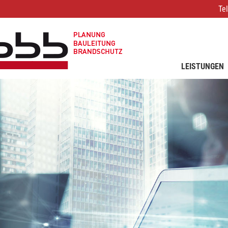
Te
LEISTUNGEN
RZ-PLANUNG
IT-INFRAST
IT-CONSULTI
SMART BUILD
SICHERHEIT