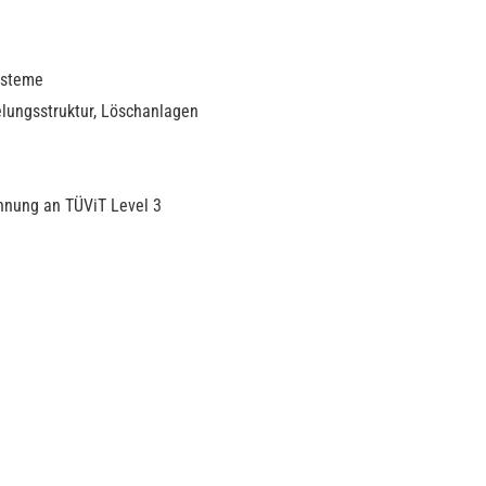
Systeme
elungsstruktur, Löschanlagen
hnung an TÜViT Level 3