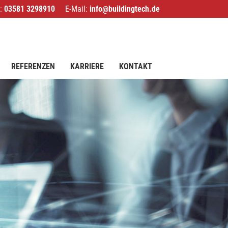
l:
03581 3298910
E-Mail:
info@buildingtech.de
REFERENZEN
KARRIERE
KONTAKT
RZ-PLANUNG
RUKTURPLANUNG
IT-CONSULTING
NG
SMART BUILDINGS
INGS
STECHNIK UND GEBÄUDEAUTOMATION