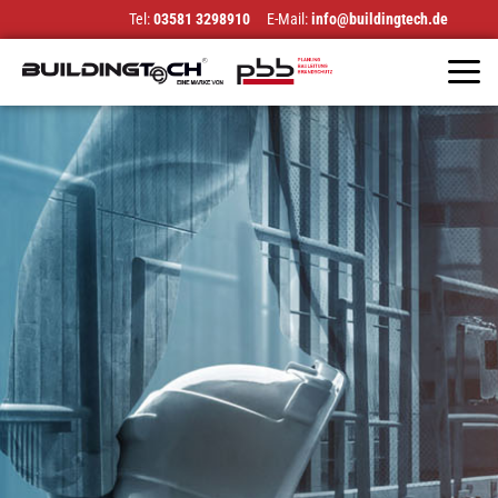
Tel:
03581 3298910
E-Mail:
info@buildingtech.de